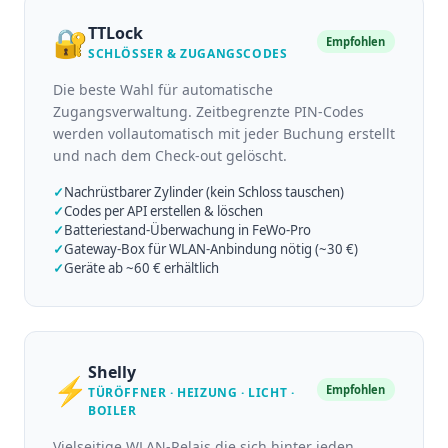
TTLock
🔐
Empfohlen
SCHLÖSSER & ZUGANGSCODES
Die beste Wahl für automatische
Zugangsverwaltung. Zeitbegrenzte PIN-Codes
werden vollautomatisch mit jeder Buchung erstellt
und nach dem Check-out gelöscht.
✓
Nachrüstbarer Zylinder (kein Schloss tauschen)
✓
Codes per API erstellen & löschen
✓
Batteriestand-Überwachung in FeWo-Pro
✓
Gateway-Box für WLAN-Anbindung nötig (~30 €)
✓
Geräte ab ~60 € erhältlich
Shelly
⚡
Empfohlen
TÜRÖFFNER · HEIZUNG · LICHT ·
BOILER
Vielseitige WLAN-Relais die sich hinter jeden