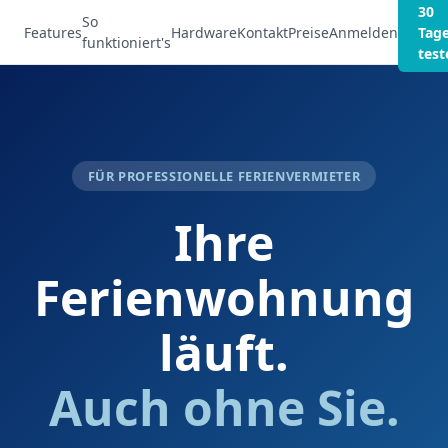
30
So
Features
Hardware
Kontakt
Preise
Anmelden
Tag
funktioniert's
test
FÜR PROFESSIONELLE FERIENVERMIETER
Ihre
Ferienwohnung
läuft.
Auch ohne Sie.