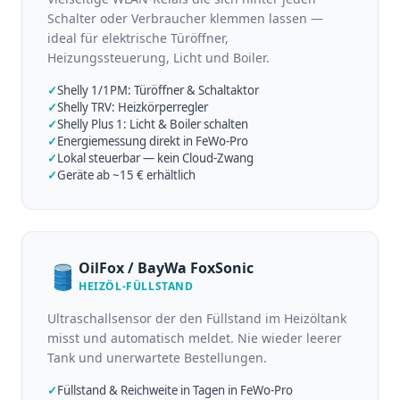
Schalter oder Verbraucher klemmen lassen —
ideal für elektrische Türöffner,
Heizungssteuerung, Licht und Boiler.
✓
Shelly 1/1PM: Türöffner & Schaltaktor
✓
Shelly TRV: Heizkörperregler
✓
Shelly Plus 1: Licht & Boiler schalten
✓
Energiemessung direkt in FeWo-Pro
✓
Lokal steuerbar — kein Cloud-Zwang
✓
Geräte ab ~15 € erhältlich
OilFox / BayWa FoxSonic
🛢️
HEIZÖL-FÜLLSTAND
Ultraschallsensor der den Füllstand im Heizöltank
misst und automatisch meldet. Nie wieder leerer
Tank und unerwartete Bestellungen.
✓
Füllstand & Reichweite in Tagen in FeWo-Pro