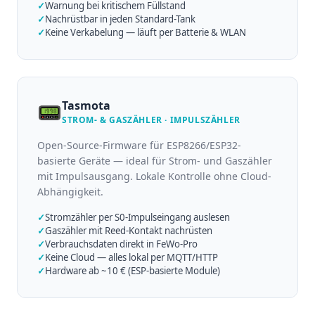
✓
Warnung bei kritischem Füllstand
✓
Nachrüstbar in jeden Standard-Tank
✓
Keine Verkabelung — läuft per Batterie & WLAN
Tasmota
📟
STROM- & GASZÄHLER · IMPULSZÄHLER
Open-Source-Firmware für ESP8266/ESP32-
basierte Geräte — ideal für Strom- und Gaszähler
mit Impulsausgang. Lokale Kontrolle ohne Cloud-
Abhängigkeit.
✓
Stromzähler per S0-Impulseingang auslesen
✓
Gaszähler mit Reed-Kontakt nachrüsten
✓
Verbrauchsdaten direkt in FeWo-Pro
✓
Keine Cloud — alles lokal per MQTT/HTTP
✓
Hardware ab ~10 € (ESP-basierte Module)